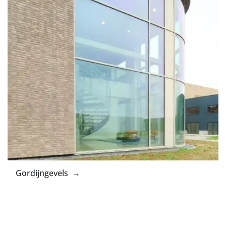
Gordijngevels →